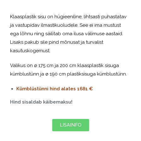
Klaasplastik sisu on hügieeniline, lihtsasti puhastatav
ja vastupidav ilmastikuoludele. See ei ima mustust
ega lõhnu ning säilitab oma ilusa välimuse aastaid.
Lisaks pakub sile pind mõnusat ja turvalist
kasutuskogemust.
Valikus on ø 175 cm ja 200 cm klaasplastik sisuga
kümblustünn ja
ø 190 cm plastiksisuga kümblustünn.
Kümblüstünni hind alates 1681 €
Hind sisaldab käibemaksu!
LISAINFO