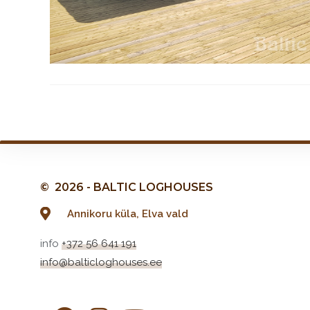
© 2026 - BALTIC LOGHOUSES
Annikoru küla, Elva vald
info
+372 56 641 191
info@balticloghouses.ee