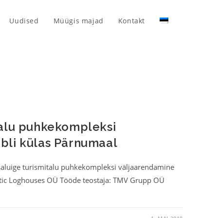
Uudised
Müügis majad
Kontakt
talu puhkekompleksi
bli külas Pärnumaal
saluige turismitalu puhkekompleksi väljaarendamine
Baltic Loghouses OÜ Tööde teostaja: TMV Grupp OÜ