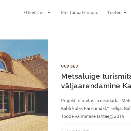
Ettevõttest
Käsitööpalkmajad
Tooted
UUDISED
Metsaluige turismi
väljaarendamine Ka
Projekti nimetus ja eesmärk: "Met
Kabli külas Pärnumaal." Tellija: 
Tööde valmimise tähtaeg: 2019